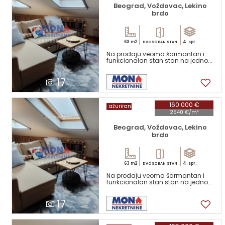
Beograd, Voždovac, Lekino
brdo
63 m2
4. spr.
DVOSOBAN STAN
Na prodaju veoma šarmantan i
funkcionalan stan stan na jedno...
17
160 000 €
ažuriran
2540 €/m²
Beograd, Voždovac, Lekino
brdo
63 m2
4. spr.
DVOSOBAN STAN
Na prodaju veoma šarmantan i
funkcionalan stan stan na jedno...
17