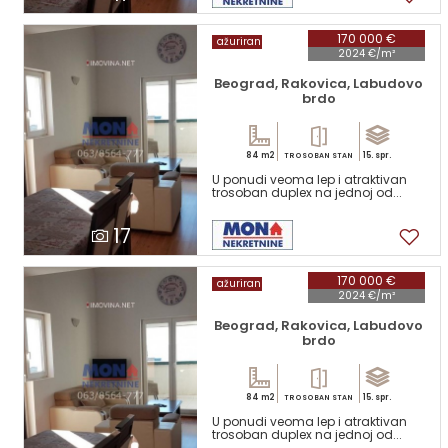
170 000 €
ažuriran
2024 €/m²
Beograd, Rakovica, Labudovo
brdo
84 m2
15. spr.
TROSOBAN STAN
U ponudi veoma lep i atraktivan
trosoban duplex na jednoj od...
17
170 000 €
ažuriran
2024 €/m²
Beograd, Rakovica, Labudovo
brdo
84 m2
15. spr.
TROSOBAN STAN
U ponudi veoma lep i atraktivan
trosoban duplex na jednoj od...