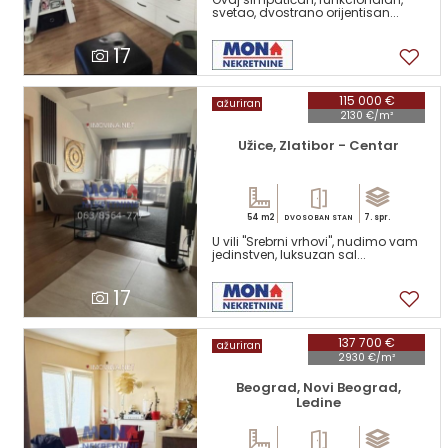
svetao, dvostrano orijentisan...
17
115 000 €
ažuriran
2130 €/m²
Užice, Zlatibor - Centar
54 m2
7. spr.
DVOSOBAN STAN
U vili "Srebrni vrhovi", nudimo vam
jedinstven, luksuzan sal...
17
137 700 €
ažuriran
2930 €/m²
Beograd, Novi Beograd,
Ledine