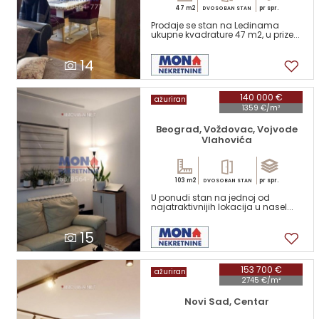
47 m2
pr spr.
DVOSOBAN STAN
Prodaje se stan na Ledinama
ukupne kvadrature 47 m2, u prize...
14
140 000 €
ažuriran
1359 €/m²
Beograd, Voždovac, Vojvode
Vlahovića
103 m2
pr spr.
DVOSOBAN STAN
U ponudi stan na jednoj od
najatraktivnijih lokacija u nasel...
15
153 700 €
ažuriran
2745 €/m²
Novi Sad, Centar