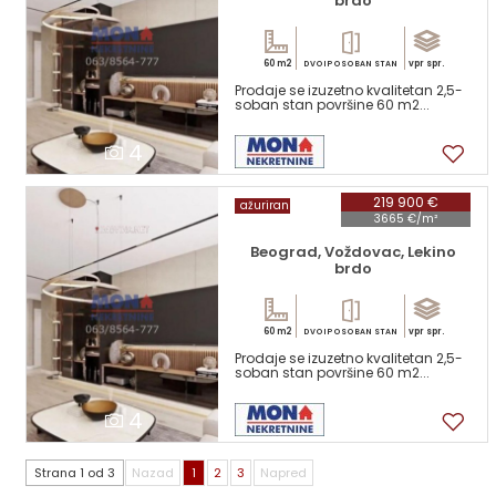
brdo
60 m2
vpr spr.
DVOIPOSOBAN STAN
Prodaje se izuzetno kvalitetan 2,5-
soban stan površine 60 m2...
4
219 900 €
ažuriran
3665 €/m²
Beograd, Voždovac, Lekino
brdo
60 m2
vpr spr.
DVOIPOSOBAN STAN
Prodaje se izuzetno kvalitetan 2,5-
soban stan površine 60 m2...
4
Strana 1 od 3
Nazad
1
2
3
Napred