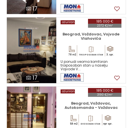
17
185 000 €
ažuriran
2372 €/m²
Beograd, Voždovac, Vojvode
Vlahovića
78 m2
3. spr.
TROIPOSOBAN STAN
U ponudi veoma komforan
troiposoban stan u naselju
Vojvode V...
17
185 000 €
ažuriran
3190 €/m²
Beograd, Voždovac,
Autokomanda - Voždovac
58 m2
npr spr.
DVOSOBAN STAN