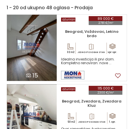
1 - 20 od ukupno 48 oglasa - Prodaja
89 000 €
ažuriran
2781 €/m²
Beograd, Voždovac, Lekino
brdo
32 m2
vpr spr.
JEDNOIPOSOBAN STAN
Idealna investicija ili prvi dom.
Kompletno renoviran: nove ...
15
115 000 €
ažuriran
2300 €/m²
Beograd, Zvezdara, Zvezdara
Kluz
50 m2
1. spr.
JEDNOIPOSOBAN STAN
Ovaj simpatičan, funkcionalan,