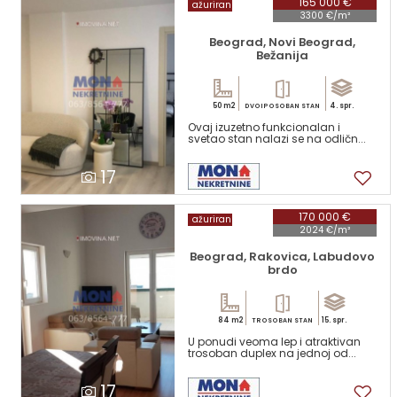
165 000 €
ažuriran
3300 €/m²
Beograd, Novi Beograd,
Bežanija
50 m2
4. spr.
DVOIPOSOBAN STAN
Ovaj izuzetno funkcionalan i
svetao stan nalazi se na odličn...
17
170 000 €
ažuriran
2024 €/m²
Beograd, Rakovica, Labudovo
brdo
84 m2
15. spr.
TROSOBAN STAN
U ponudi veoma lep i atraktivan
trosoban duplex na jednoj od...
17