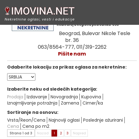
Mona nekretnine
Nekretnine oglasi, vesti i edukacije
Redni broj u Registru posrednika: 898
Beograd, Bulevar Nikole Tesle
br. 36
063/8564-777, 011/319-2262
Pišite nam
Odaberite lokaciju za prikaz oglasa za nekretnine:
Izaberite neku od sledećih kategorija:
Prodaja
Izdavanje
Novogradnja
Kupovina
Iznajmljivanje potražnja
Zamena
Cimer/ka
Sortiranje na osnovu:
Vrsta/Reon/Cena
Najnoviji oglasi
Poslednje ažurirani
Cena
Cena po m2
Strana 1 od 3
Nazad
1
2
3
Napred