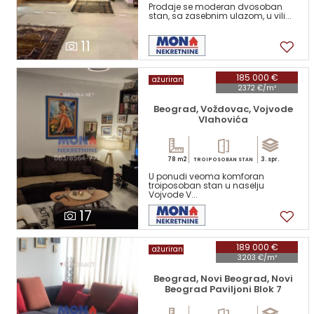
Prodaje se moderan dvosoban
stan, sa zasebnim ulazom, u vili...
11
185 000 €
ažuriran
2372 €/m²
Beograd, Voždovac, Vojvode
Vlahovića
78 m2
3. spr.
TROIPOSOBAN STAN
U ponudi veoma komforan
troiposoban stan u naselju
Vojvode V...
17
189 000 €
ažuriran
3203 €/m²
Beograd, Novi Beograd, Novi
Beograd Paviljoni Blok 7