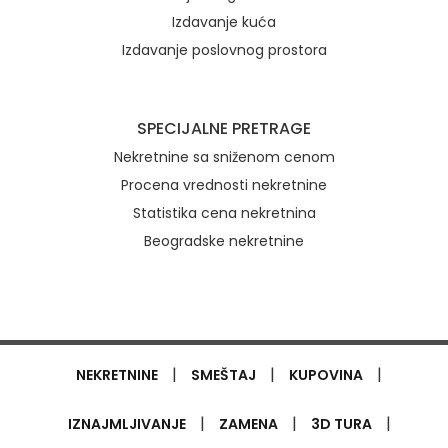
Izdavanje kuća
Izdavanje poslovnog prostora
SPECIJALNE PRETRAGE
Nekretnine sa sniženom cenom
Procena vrednosti nekretnine
Statistika cena nekretnina
Beogradske nekretnine
|
|
|
NEKRETNINE
SMEŠTAJ
KUPOVINA
|
|
|
IZNAJMLJIVANJE
ZAMENA
3D TURA