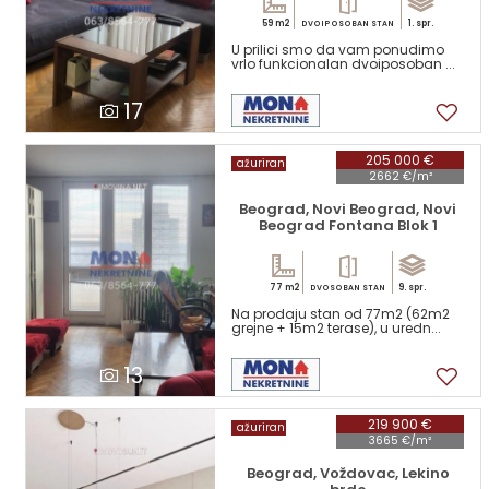
59 m2
1. spr.
DVOIPOSOBAN STAN
U prilici smo da vam ponudimo
vrlo funkcionalan dvoiposoban ...
17
205 000 €
ažuriran
2662 €/m²
Beograd, Novi Beograd, Novi
Beograd Fontana Blok 1
77 m2
9. spr.
DVOSOBAN STAN
Na prodaju stan od 77m2 (62m2
grejne + 15m2 terase), u uredn...
13
219 900 €
ažuriran
3665 €/m²
Beograd, Voždovac, Lekino