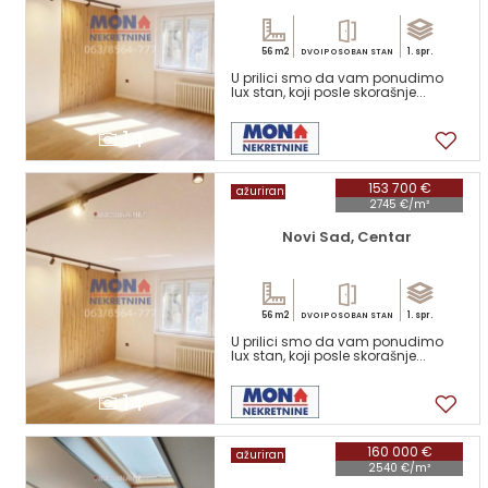
56 m2
1. spr.
DVOIPOSOBAN STAN
U prilici smo da vam ponudimo
lux stan, koji posle skorašnje...
14
153 700 €
ažuriran
2745 €/m²
Novi Sad, Centar
56 m2
1. spr.
DVOIPOSOBAN STAN
U prilici smo da vam ponudimo
lux stan, koji posle skorašnje...
14
160 000 €
ažuriran
2540 €/m²