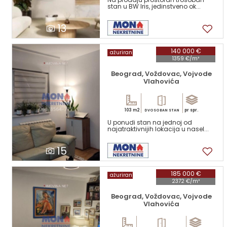
stan u BW Iris, jedinstveno ok...
13
140 000 €
ažuriran
1359 €/m²
Beograd, Voždovac, Vojvode
Vlahovića
103 m2
pr spr.
DVOSOBAN STAN
U ponudi stan na jednoj od
najatraktivnijih lokacija u nasel...
15
185 000 €
ažuriran
2372 €/m²
Beograd, Voždovac, Vojvode
Vlahovića