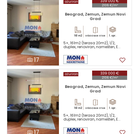
339 000 €
ažuriran
2106 €/m²
Beograd, Zemun, Zemun Novi
Grad
161 m2
1. spr.
VIŠESOBAN STAN
5+, 161m2 (terasa 20m2), 1/2,
duplex, renoviran, namešten, E...
17
339 000 €
ažuriran
2106 €/m²
Beograd, Zemun, Zemun Novi
Grad
161 m2
1. spr.
VIŠESOBAN STAN
5+, 161m2 (terasa 20m2), 1/2,
duplex, renoviran, namešten, E...
17