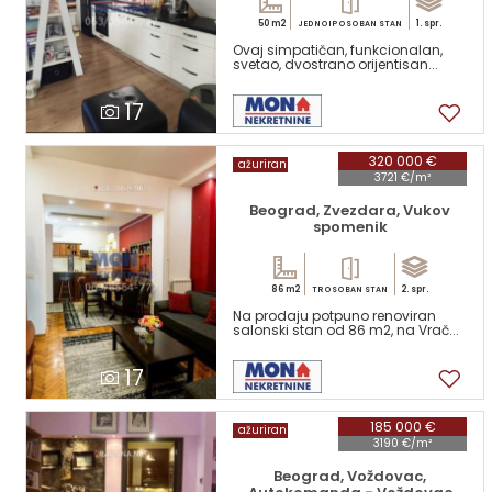
50 m2
1. spr.
JEDNOIPOSOBAN STAN
Ovaj simpatičan, funkcionalan,
svetao, dvostrano orijentisan...
17
320 000 €
ažuriran
3721 €/m²
Beograd, Zvezdara, Vukov
spomenik
86 m2
2. spr.
TROSOBAN STAN
Na prodaju potpuno renoviran
salonski stan od 86 m2, na Vrač...
17
185 000 €
ažuriran
3190 €/m²
Beograd, Voždovac,