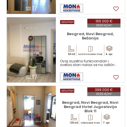
17
165 000 €
ažuriran
3300 €/m²
Beograd, Novi Beograd,
Bežanija
50 m2
4. spr.
DVOIPOSOBAN STAN
Ovaj izuzetno funkcionalan i
svetao stan nalazi se na odličn...
17
399 000 €
ažuriran
3325 €/m²
Beograd, Novi Beograd, Novi
Beograd Hotel Jugoslavija
Blok 11
120 m2
7. spr.
VIŠESOBAN STAN