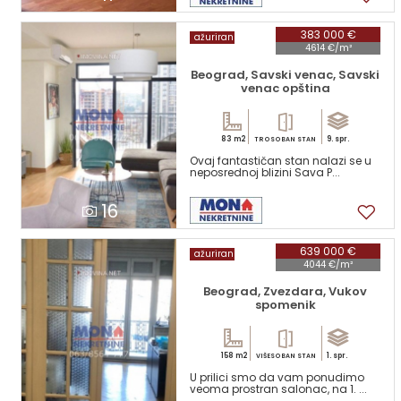
383 000 €
ažuriran
4614 €/m²
Beograd, Savski venac, Savski
venac opština
83 m2
9. spr.
TROSOBAN STAN
Ovaj fantastičan stan nalazi se u
neposrednoj blizini Sava P...
16
639 000 €
ažuriran
4044 €/m²
Beograd, Zvezdara, Vukov
spomenik
158 m2
1. spr.
VIŠESOBAN STAN
U prilici smo da vam ponudimo
veoma prostran salonac, na 1. ...