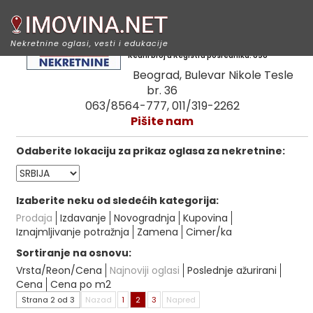
Mona nekretnine
Nekretnine oglasi, vesti i edukacije
Redni broj u Registru posrednika: 898
Beograd, Bulevar Nikole Tesle
br. 36
063/8564-777, 011/319-2262
Pišite nam
Odaberite lokaciju za prikaz oglasa za nekretnine:
Izaberite neku od sledećih kategorija:
Prodaja
Izdavanje
Novogradnja
Kupovina
Iznajmljivanje potražnja
Zamena
Cimer/ka
Sortiranje na osnovu:
Vrsta/Reon/Cena
Najnoviji oglasi
Poslednje ažurirani
Cena
Cena po m2
Strana 2 od 3
Nazad
1
2
3
Napred