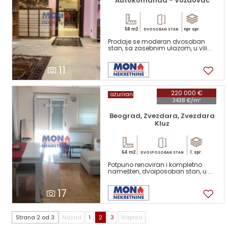
Autokomanda - Voždovac
58 m2
npr spr.
DVOSOBAN STAN
Prodaje se moderan dvosoban
stan, sa zasebnim ulazom, u vili...
11
220 000 €
ažuriran
3438 €/m²
Beograd, Zvezdara, Zvezdara
Kluz
64 m2
1. spr.
DVOIPOSOBAN STAN
Potpuno renoviran i kompletno
namešten, dvoiposoban stan, u ...
17
Strana 2 od 3
Nazad
1
2
3
Napred