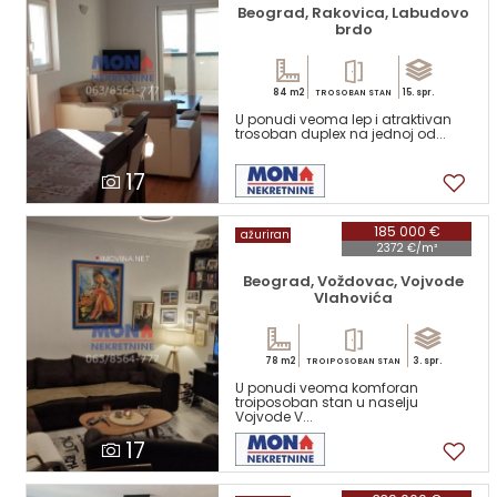
Beograd, Rakovica, Labudovo
brdo
84 m2
15. spr.
TROSOBAN STAN
U ponudi veoma lep i atraktivan
trosoban duplex na jednoj od...
17
185 000 €
ažuriran
2372 €/m²
Beograd, Voždovac, Vojvode
Vlahovića
78 m2
3. spr.
TROIPOSOBAN STAN
U ponudi veoma komforan
troiposoban stan u naselju
Vojvode V...
17