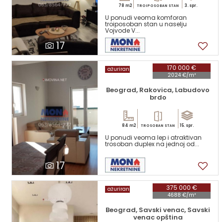
78 m2
3. spr.
TROIPOSOBAN STAN
U ponudi veoma komforan
troiposoban stan u naselju
Vojvode V...
17
170 000 €
ažuriran
2024 €/m²
Beograd, Rakovica, Labudovo
brdo
84 m2
15. spr.
TROSOBAN STAN
U ponudi veoma lep i atraktivan
trosoban duplex na jednoj od...
17
375 000 €
ažuriran
4688 €/m²
Beograd, Savski venac, Savski
venac opština