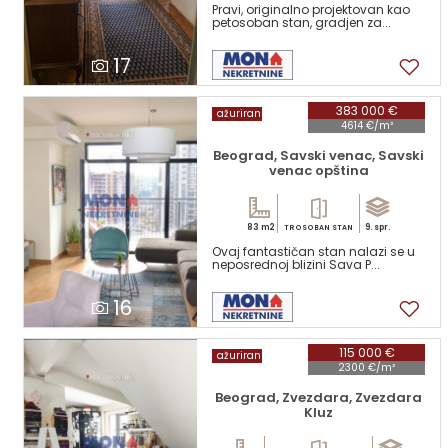
Pravi, originalno projektovan kao
petosoban stan, gradjen za...
17
383 000 €
ažuriran
4614 €/m²
Beograd, Savski venac, Savski
venac opština
83 m2
9. spr.
TROSOBAN STAN
Ovaj fantastičan stan nalazi se u
neposrednoj blizini Sava P...
16
115 000 €
ažuriran
2300 €/m²
Beograd, Zvezdara, Zvezdara
Kluz