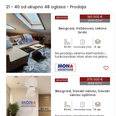
21 - 40 od ukupno 48 oglasa - Prodaja
160 000 €
ažuriran
2540 €/m²
Beograd, Voždovac, Lekino
brdo
63 m2
4. spr.
DVOSOBAN STAN
Na prodaju veoma šarmantan i
funkcionalan stan stan na jedno...
17
375 000 €
ažuriran
4688 €/m²
Beograd, Savski venac, Savski
venac opština
80 m2
10. spr.
TROSOBAN STAN
Na prodaju prostoran trosoban