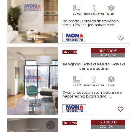
80 m2
10. spr.
TROSOBAN STAN
Na prodaju prostoran trosoban
stan u BW Iris, jedinstveno ok...
13
383 000 €
ažuriran
4614 €/m²
Beograd, Savski venac, Savski
venac opština
83 m2
9. spr.
TROSOBAN STAN
Ovaj fantastičan stan nalazi se u
neposrednoj blizini Sava P...
16
170 000 €
ažuriran
2024 €/m²