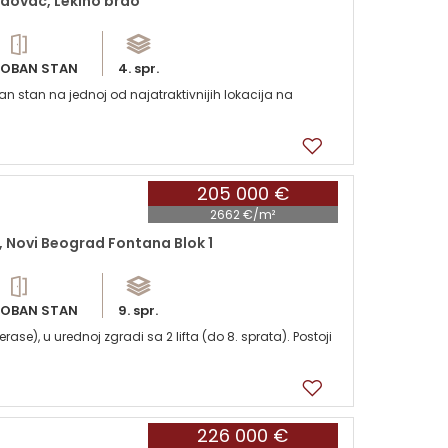
dovac, Lekino brdo
OBAN STAN
4. spr.
 stan na jednoj od najatraktivnijih lokacija na
205 000 €
2662 €/m²
 Novi Beograd Fontana Blok 1
OBAN STAN
9. spr.
se), u urednoj zgradi sa 2 lifta (do 8. sprata). Postoji
226 000 €