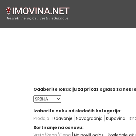
Nekretnine oglasi, vesti i edukacije
Odaberite lokaciju za prikaz oglasa za nekr
Izaberite neku od sledećih kategorija:
Prodaja
Izdavanje
Novogradnja
Kupovina
Izn
Sortiranje na osnovu:
Vrsta/Reon/Cena
Najnoviji oglasi
Poslednje ažu