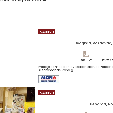
ažuriran
Beograd, Voždovac,
58 m2
DVOS
Prodaje se moderan dvosoban stan, sa zasebnim
Autokomande. Zona g...
ažuriran
Beograd, No