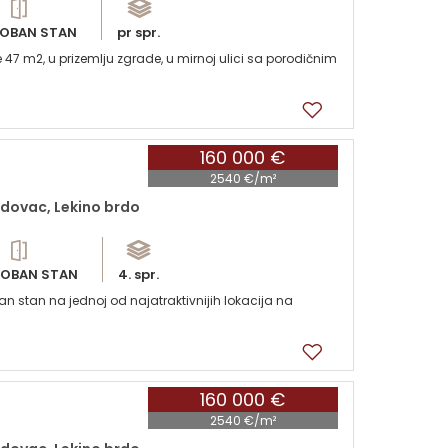
OBAN STAN
pr spr.
7 m2, u prizemlju zgrade, u mirnoj ulici sa porodičnim
160 000 €
2540 €/m²
dovac, Lekino brdo
OBAN STAN
4. spr.
 stan na jednoj od najatraktivnijih lokacija na
160 000 €
2540 €/m²