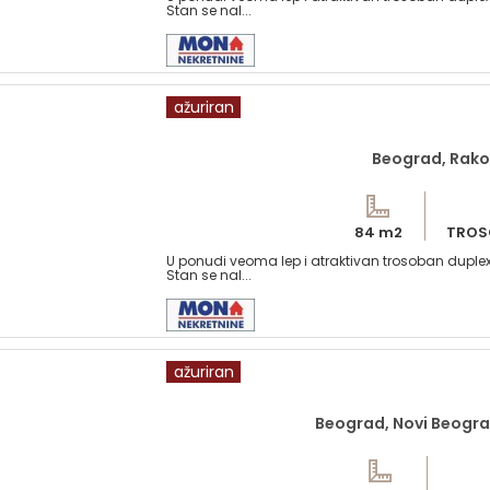
Stan se nal...
ažuriran
Beograd, Rako
84 m2
TROS
U ponudi veoma lep i atraktivan trosoban duple
Stan se nal...
ažuriran
Beograd, Novi Beograd