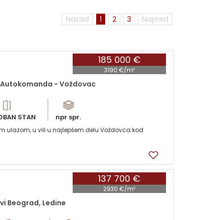
Nazad
1
2
3
Napred
185 000 €
3190 €/m²
 Autokomanda - Voždovac
OBAN STAN
npr spr.
 ulazom, u vili u najlepšem delu Voždovca kod
137 700 €
2930 €/m²
vi Beograd, Ledine