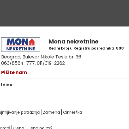
Mona nekretnine
Redni broj u Registru posrednika: 898
Beograd, Bulevar Nikole Tesle br. 36
063/8564-777, 011/319-2262
Pišite nam
etnine:
ajmljivanje potražnja
Zamena
Cimer/ka
rirani
Cena
Cena po m2