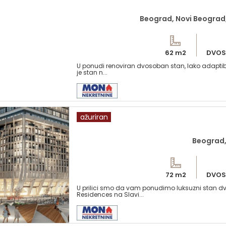
Beograd, Novi Beograd,
62 m2
DVOS
U ponudi renoviran dvosoban stan, lako adaptibi
je stan n...
ažuriran
Beograd, 
72 m2
DVOS
U prilici smo da vam ponudimo luksuzni stan d
Residences na Slavi...