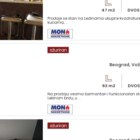
47 m2
DVOS
Prodaje se stan na Ledinama ukupne kvadrature 4
kućama, ...
ažuriran
Beograd, Vož
63 m2
DVOS
Na prodaju veoma šarmantan i funkcionalan stan
Lekinom brdu, u ...
ažuriran