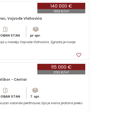
140 000 €
1359 €/m²
ac, Vojvode Vlahovića
OBAN STAN
pr spr.
cija u naselju Vojvode Vlahovića. Zgrada je novije
115 000 €
2130 €/m²
atibor - Centar
OBAN STAN
7. spr.
uksuzan salonski penthouse, čija je visina plafona preko