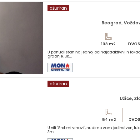
ažuriran
Beograd, Voždov
103 m2
DVOS
U ponudi stan na jednoj od najatraktivnijih loka
gradnje. Uk...
ažuriran
Užice, Zl
54 m2
DVOS
U vili "Srebrni vrhovi", nudimo vam jedinstven, l
3m. ...