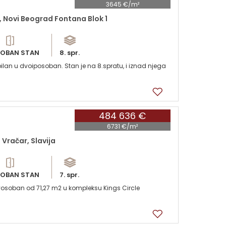
3645 €/m²
 Novi Beograd Fontana Blok 1
OBAN STAN
8. spr.
lan u dvoiposoban. Stan je na 8.spratu, i iznad njega
484 636 €
6731 €/m²
Vračar, Slavija
OBAN STAN
7. spr.
vosoban od 71,27 m2 u kompleksu Kings Circle