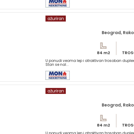
ažuriran
Beograd, Rako
84 m2
TROS
U ponudi veoma lep i atraktivan trosoban duple
Stan se nal...
ažuriran
Beograd, Rako
84 m2
TROS
U ponudi veoma lep i atraktivan trosoban duple