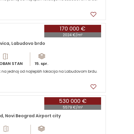
170 000 €
2024 €/m²
vica, Labudovo brdo
OBAN STAN
15. spr.
x na jednoj od najlepših lokacija na Labudovom brdu.
530 000 €
5579 €/m²
, Novi Beograd Airport city