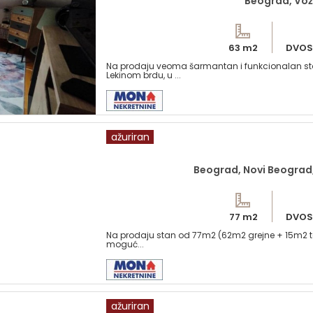
Beograd, Vož
63 m2
DVOS
Na prodaju veoma šarmantan i funkcionalan stan
Lekinom brdu, u ...
ažuriran
Beograd, Novi Beograd,
77 m2
DVOS
Na prodaju stan od 77m2 (62m2 grejne + 15m2 tera
moguć...
ažuriran